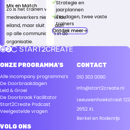
Strategie en
Mix en Match
Zo is het trainen van
jaarplannen
Zes dagen, twee vaste
medewerkers niet een los
trainers
eiland, maar sluit het aan
Ontdek meer
op alle communicatie in de
organisatie.
Terug naar de startpagina
ONZE PROGRAMMA'S
CONTACT
Alle incompany programma’s
010 303 0090
De Doorbraakdagen
info@start2create.nl
Leid & Groei
De Doorbraak Facilitator
Leeuwenhoekstraat 122
Start2Create Podcast
2652 XL
Veelgestelde vragen
Berkel en Rodenrijs
VOLG ONS