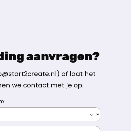
iding aanvragen?
ten
o@start2create.nl) of laat het
men we contact met je op.
n?