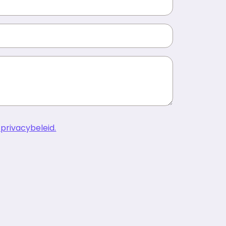
ternaam
efoonnummer
cht
 privacybeleid.