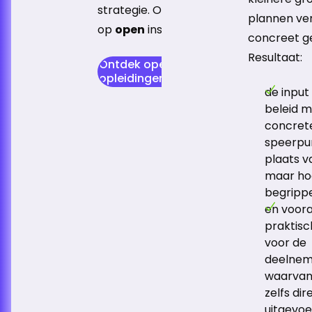
strategie. Ook mogelijk
plannen ve
op
open
inschrijving.
concreet g
Resultaat:
Ontdek open trainingen en
opleidingen
de input
beleid m
concret
speerpun
plaats v
maar ho
begripp
en voora
praktisc
voor de
deelneme
waarvan
zelfs dir
uitgevoe