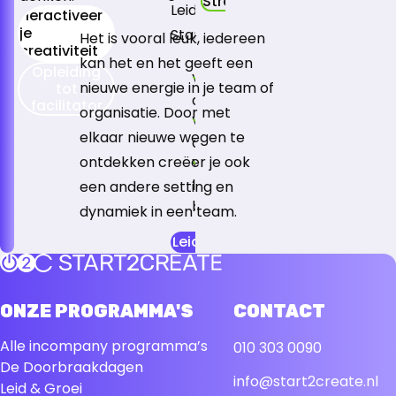
Strategie sessies die ander
Leiderschapsprogramma van
Heractiveer
je
Start2Create leert.
Het is vooral leuk, iedereen
creativiteit
kan het en het geeft een
Opleiding
Vertrekken uit de wij, daarna
nieuwe energie in je team of
tot
de ik.
facilitator
organisatie. Door met
Vaste patronen herkennen 
elkaar nieuwe wegen te
doorbreken
ontdekken creëer je ook
Verder kijken dan traditionel
leiderschapsmodellen en
een andere setting en
bekende oplossingen
dynamiek in een team.
Leiderschapsprogramma
Terug naar de startpagina
ONZE PROGRAMMA'S
CONTACT
Alle incompany programma’s
010 303 0090
De Doorbraakdagen
info@start2create.nl
Leid & Groei