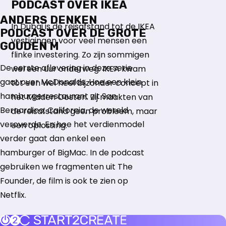
PODCAST OVER IKEA
ANDERS DENKEN
In Dubai is de reisafstand tot de IKEA
PODCAST OVER DE GROTE
vestigingen voor veel mensen een
GOUDEN M
flinke investering. Zo zijn sommigen
De eerste aflevering in deze serie
wel een uur onderweg. IKEA kwam
gaat over McDonalds. Hoe een klein
tot een wel heel bijzonder concept in
hamburgerrestaurant uit San
het Midden Oosten. Zij maakten van
Bernardino, California, de wereld
de reisafstand geen probleem, maar
veroverde. En hoe het verdienmodel
een oplossing.
verder gaat dan enkel een
hamburger of BigMac. In de podcast
gebruiken we fragmenten uit The
Founder, de film is ook te zien op
Netflix.
Terug naar de startpagina