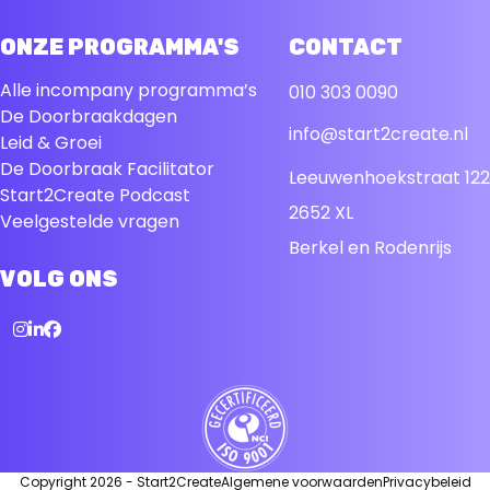
ONZE PROGRAMMA'S
CONTACT
Alle incompany programma’s
010 303 0090
De Doorbraakdagen
info@start2create.nl
Leid & Groei
De Doorbraak Facilitator
Leeuwenhoekstraat 122
Start2Create Podcast
2652 XL
Veelgestelde vragen
Berkel en Rodenrijs
VOLG ONS
Instagram
LinkedIn
Facebook
Copyright 2026 - Start2Create
Algemene voorwaarden
Privacybeleid