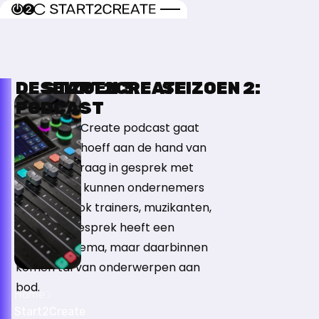
Ga direct naar de inhoud
Terug naar de startpagina
DE START2CREATE
SEIZOEN 3:
SEIZOEN 2:
PODCAST
In de Start2Create podcast gaat
Etienne Verhoeff aan de hand van
een ‘hoe’-vraag in gesprek met
gasten. Dat kunnen ondernemers
zijn, maar ook trainers, muzikanten,
chefs. Elk gesprek heeft een
centraal thema, maar daarbinnen
komen tal van onderwerpen aan
bod.
Home
Start2Create