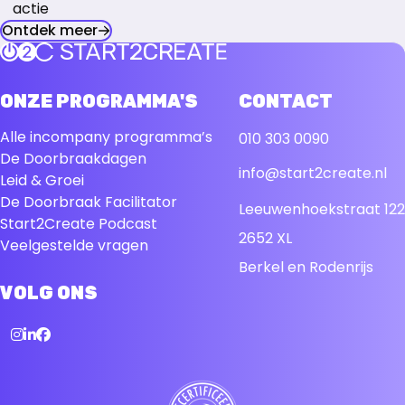
actie
Ontdek meer
Terug naar de startpagina
ONZE PROGRAMMA'S
CONTACT
Alle incompany programma’s
010 303 0090
De Doorbraakdagen
info@start2create.nl
Leid & Groei
De Doorbraak Facilitator
Leeuwenhoekstraat 122
Start2Create Podcast
2652 XL
Veelgestelde vragen
Berkel en Rodenrijs
VOLG ONS
Instagram
LinkedIn
Facebook