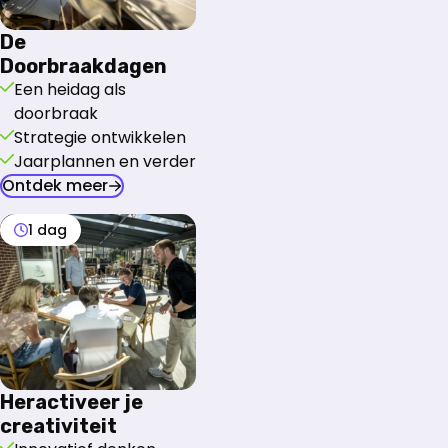
De
Doorbraakdagen
Een heidag als
doorbraak
Strategie ontwikkelen
Jaarplannen en verder
Ontdek meer
1 dag
Heractiveer je
creativiteit