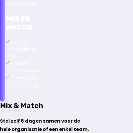
Mix en match
MIX EN
MATCH
Daag je
organisatie
uit
6 dagen
samenstellen
Training en
begeleiding
Mix & Match
Stel zelf 6 dagen samen voor de
hele organisatie of een enkel team.