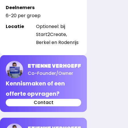
Deelnemers
6-20 per groep
Locatie
Optioneel: bij
Start2Create,
Berkel en Rodenrijs
ETIENNE VERHOEFF
Co-Founder/Owner
Kennismaken of een
offerte opvragen?
Contact