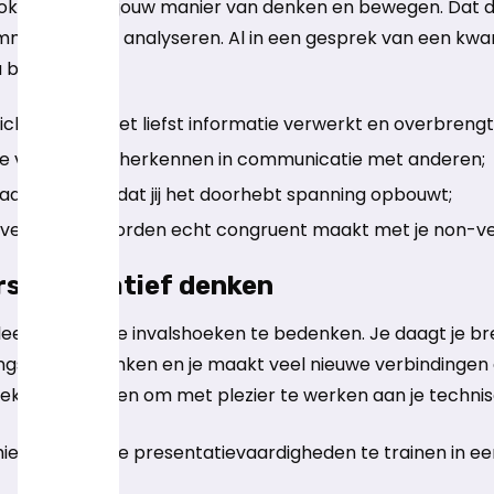
ok een duik in jouw manier van denken en bewegen. Dat 
municatie te analyseren. Al in een gesprek van een kwart
bij:
cht in hoe jij het liefst informatie verwerkt en overbrengt
ie voorkeuren herkennen in communicatie met anderen;
ar je zonder dat jij het doorhebt spanning opbouwt;
e verhaal in woorden echt congruent maakt met je non-ve
rs en creatief denken
 alleen om unieke invalshoeken te bedenken. Je daagt je b
ngsgericht denken en je maakt veel nieuwe verbindingen 
ieke handvatten om met plezier te werken aan je techni
 hierna fijn om je presentatievaardigheden te trainen in e