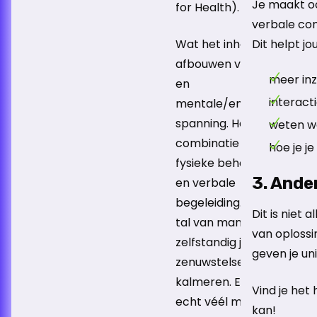
Je maakt o
for Health).
verbale com
Wat het inhoudt:
Dit helpt jou 
afbouwen van fysieke
meer inzi
en
interact
mentale/emotionele
spanning. Het is een
weten wa
combinatie van
hoe je j
fysieke behandeling
3. Ande
en verbale
begeleiding. Er zijn ook
Dit is niet
tal van manieren om
van oplossi
zelfstandig je
geven je un
zenuwstelsel te
kalmeren. En dat is
Vind je het
echt véél meer dan
kan!