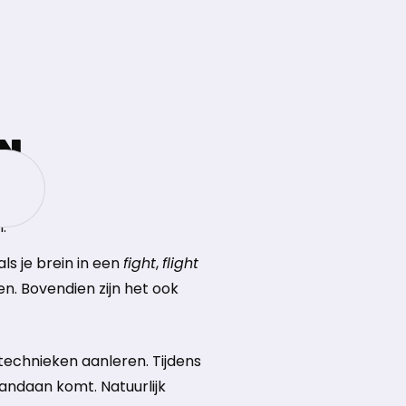
N
k
.
ls je brein in een
fight
,
flight
en. Bovendien zijn het ook
technieken aanleren. Tijdens
andaan komt. Natuurlijk