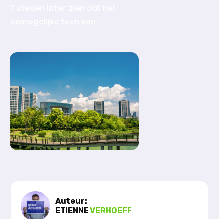
7 steden laten zien dat het
onmogelijke toch kan.
Auteur:
ETIENNE
VERHOEFF