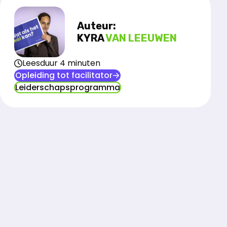
Auteur:
KYRA
VAN LEEUWEN
Leesduur 4 minuten
Opleiding tot facilitator
Leiderschapsprogramma