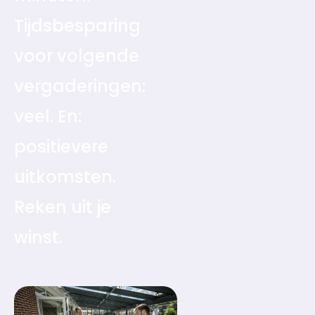
Tijdsbesparing
voor volgende
vergaderingen:
veel. En:
positievere
uitkomsten.
Reken uit je
winst.