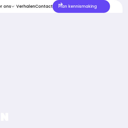
r ons
Verhalen
Contact
Plan kennismaking
menu:
EN