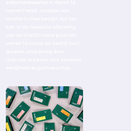
salesmedewerker in dienst te
nemen? Mark Jordaan van
Giraffe Coffee bewijst dat het
kan. In de nieuwste aflevering
van de Start2Create podcast
vertelt hij hoe je als bedrijf kunt
groeien, simpelweg door
radicaal te kiezen voor kwaliteit,
eerlijkheid én partnerschap.