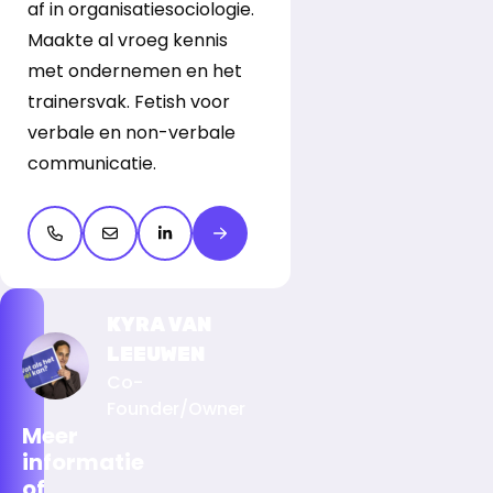
af in organisatiesociologie.
Maakte al vroeg kennis
met ondernemen en het
trainersvak. Fetish voor
verbale en non-verbale
communicatie.
Open de contactpop-up
Open de contactpop-up
LinkedIn openen
Meer over Kyra van Leeuwen
KYRA VAN
LEEUWEN
Co-
Founder/Owner
Meer
informatie
of