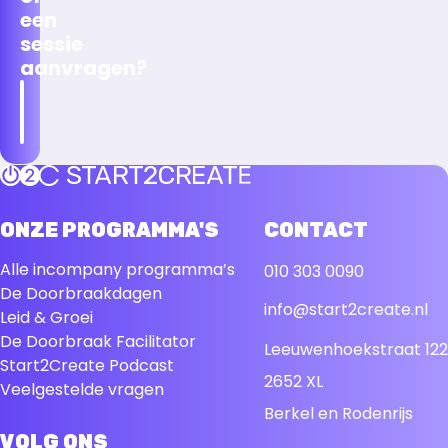
een
sessie
aanvragen?
Neem
ontact
p
Terug naar de startpagina
ONZE PROGRAMMA'S
CONTACT
Alle incompany programma’s
010 303 0090
De Doorbraakdagen
info@start2create.nl
Leid & Groei
De Doorbraak Facilitator
Leeuwenhoekstraat 122
Start2Create Podcast
2652 XL
Veelgestelde vragen
Berkel en Rodenrijs
VOLG ONS