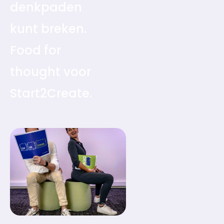
denkpaden
kunt breken.
Food for
thought voor
Start2Create.