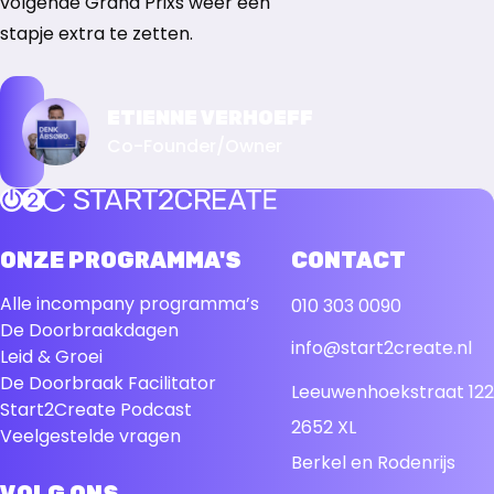
volgende Grand Prixs weer een
stapje extra te zetten.
ETIENNE VERHOEFF
Co-Founder/Owner
Terug naar de startpagina
ONZE PROGRAMMA'S
CONTACT
Alle incompany programma’s
010 303 0090
De Doorbraakdagen
info@start2create.nl
Leid & Groei
De Doorbraak Facilitator
Leeuwenhoekstraat 122
Start2Create Podcast
2652 XL
Veelgestelde vragen
Berkel en Rodenrijs
VOLG ONS