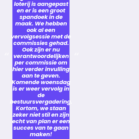
loterij is aangepast
en er is een groot
spandoek in de
maak. We hebben
ook al een
vervolgsessie met de
commissies gehad.
Ook zijn er nu
verantwoordelijken
per commissie om
hier verder invulling
aan te geven.
Komende woensdag
is er weer vervolg in
de
bestuursvergadering.
Kortom, we staan
zeker niet stil en zijn
echt van plan er een
succes van te gaan
maken!