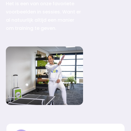
Het is een van onze favoriete
voorbeelden in sessies. Want er
al natuurlijk altijd een manier
om training te geven.