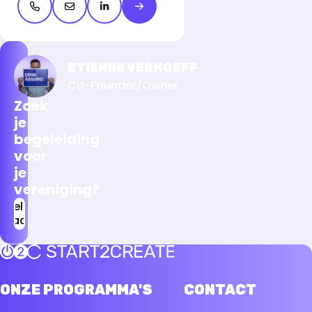
Open de contactpop-up
Open de contactpop-up
LinkedIn openen
Meer over Kyra van Leeuwen
ETIENNE VERHOEFF
Co-Founder/Owner
Zoek
je
begeleiding
voor
je
vereniging?
Stel je
vraag!
Terug naar de startpagina
ONZE PROGRAMMA'S
CONTACT