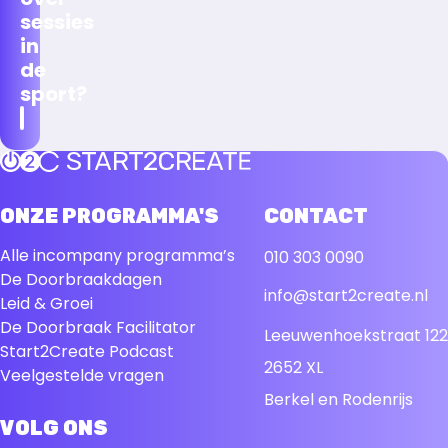
sessies
in
de
sport?
nismaken!
Terug naar de startpagina
ONZE PROGRAMMA'S
CONTACT
Alle incompany programma’s
010 303 0090
De Doorbraakdagen
info@start2create.nl
Leid & Groei
De Doorbraak Facilitator
Leeuwenhoekstraat 122
Start2Create Podcast
2652 XL
Veelgestelde vragen
Berkel en Rodenrijs
VOLG ONS