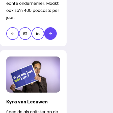
echte ondernemer. Maakt
ook zo’n 400 podcasts per
jaar.
Open de contactpop-up
Open de contactpop-up
LinkedIn openen
Meer over Etienne Verhoeff
Kyra van Leeuwen
Speelde als golfster op de