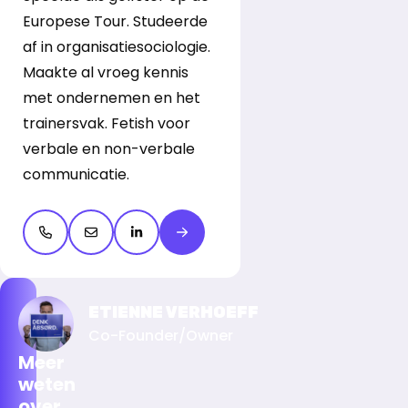
Europese Tour. Studeerde
af in organisatiesociologie.
Maakte al vroeg kennis
met ondernemen en het
trainersvak. Fetish voor
verbale en non-verbale
communicatie.
Open de contactpop-up
Open de contactpop-up
LinkedIn openen
Meer over Kyra van Leeuwen
ETIENNE VERHOEFF
Co-Founder/Owner
Meer
weten
over