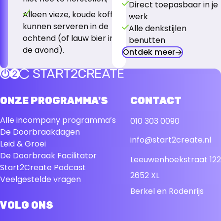
Direct toepasbaar in je
Alleen vieze, koude koffie
werk
kunnen serveren in de
Alle denkstijlen
ochtend (of lauw bier in
benutten
de avond).
Ontdek meer
Terug naar de startpagina
ONZE PROGRAMMA'S
CONTACT
Alle incompany programma’s
010 303 0090
De Doorbraakdagen
info@start2create.nl
Leid & Groei
De Doorbraak Facilitator
Leeuwenhoekstraat 122
Start2Create Podcast
2652 XL
Veelgestelde vragen
Berkel en Rodenrijs
VOLG ONS