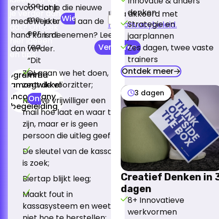
Innovatie & anders
toegestuurd naar een nieuwe
ervoor dat je die nieuwe
onboarding. Wil je met je organisatie
denken
je verder dan
Ik ga akkoord met
Wie-Ben-Jij?-kaarten
medewerker, voorafgaand aan de
medewerker wel aan de
je talent benutten en behouden, dan
Strategie en
het privacybeleid.
dat? Ontdek
eerste werkdag. Meermaals de
hand kan meenemen? Lees
is dit een onmisbare stap.
jaarplannen
hier ideeën
reactie van nieuwe medewerkers:
Versturen
Zes dagen, twee vaste
dan verder.
en tips.
trainers
“Dit heb ik op geen enkele werkplek
Ontdek meer
ZO! gaan we het doen,
eerder meegemaakt!”
Programma
Teamontwikkeling
zegt de voorzitter;
3 dagen
Incompany
Ontdek onze aanpak
Nieuwe vrijwilliger een
begeleiding
mail hoe laat en waar te
zijn, maar er is geen
persoon die uitleg geeft;
De sleutel van de kassa
is zoek;
Creatief Denken in 
Biertap blijkt leeg;
dagen
Maakt fout in
8+ Innovatieve
kassasysteem en weet
werkvormen
niet hoe te herstellen;