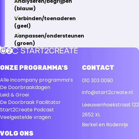
Analyseren/begrijpen
(blauw)
Verbinden/toenaderen
(geel)
Aanpassen/ondersteunen
(groen)
Terug naar de startpagina
ONZE PROGRAMMA'S
CONTACT
Alle incompany programma’s
010 303 0090
De Doorbraakdagen
info@start2create.nl
Leid & Groei
De Doorbraak Facilitator
Leeuwenhoekstraat 122
Start2Create Podcast
2652 XL
Veelgestelde vragen
Berkel en Rodenrijs
VOLG ONS