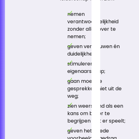
nemen
verantwoordelijkheid
zonder alles over te
nemen;
geven vertrouwen én
duidelijkheid;
stimuleren
eigenaarschap;
gaan moeilijke
gesprekken niet uit de
weg;
zien weerstand als een
kans om beter te
begrijpen wat er speelt;
geven het goede
voorbeeld in gedrag.