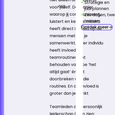
Strategie en
organisaties.
voor jezelf. De manier
jaarplannen
waarop jij communiceert,
Zes dagen, twe
trainers
luistert en keuzes maakt,
Ontdek meer
heeft direct invloed op de
mensen met wie je
samenwerkt. Ieder individu
heeft invloed op
teamroutines: het
behouden van hoe ‘het
altijd gaat’ èn het
doorbreken van die
routines. En die invloed is
groter dan je denkt
Teamleden die persoonlijk
leiderschap laten zien: