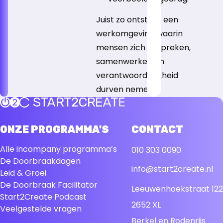
Juist zo ontstaat een
werkomgeving waarin
mensen zich uitspreken,
samenwerken en
verantwoordelijkheid
durven nemen.
Terug naar de startpagina
ONZE PROGRAMMA'S
CONTACT
Alle incompany programma’s
010 303 0090
De Doorbraakdagen
info@start2create.nl
Leid & Groei
De Doorbraak Facilitator
Leeuwenhoekstraat 122
Start2Create Podcast
2652 XL
Veelgestelde vragen
Berkel en Rodenrijs