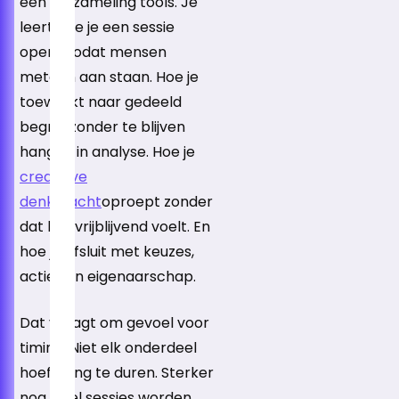
een verzameling tools. Je
leert hoe je een sessie
opent zodat mensen
meteen aan staan. Hoe je
toewerkt naar gedeeld
begrip zonder te blijven
hangen in analyse. Hoe je
creatieve
denkkracht
oproept zonder
dat het vrijblijvend voelt. En
hoe je afsluit met keuzes,
acties en eigenaarschap.
Dat vraagt om gevoel voor
timing. Niet elk onderdeel
hoeft lang te duren. Sterker
nog, veel sessies worden