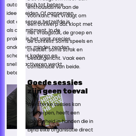
automatisch tot betere
enthousiasme aan de
ideeën leiden. Of aannemen
voorkant. Het vraagt om
dat consensus hetzelfde is
een ontwerp dat klopt met
als commitment. In de
het vraagstuk, de groep en
praktijk is het vaak precies
de context. Soms speels en
andersom: minder zenden,
creatief. Soms strak en
scherper kaderen en
besluitgericht. Vaak een
sneller activeren werkt
combinatie van beide.
beter.
Goede sessies
zijn geen toeval
Wie sterke sessies kan
ontwerpen, heeft een
vaardigheid in handen die in
bijna elke organisatie direct