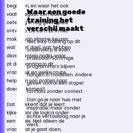
beginnen, en waar het ook
Waar een goede
vaak misgaat. Een leuke
training het
oefening is nog geen goed
verschil maakt
ontwerp. De kern zit in het
maken van slimme keuzes:
Niet elke training op dit
wat is het doel, wat hebben
onderwerp is even
deze mensen nodig, waar
bruikbaar. Sommige
zit de spanning in dit
programma’s blijven
vraagstuk en welke route
hangen in modellen. Andere
helpt om van praten naar
geven vooral een stapel
doen te komen?
formats zonder context.
Dan ga je naar huis met
Dat betekent dat je leert
inspiratie, maar zonder
kijken naar de logica onder
echte vertaalslag naar je
een sessie. Niet alleen de
werk.
vraag wat je gaat doen,