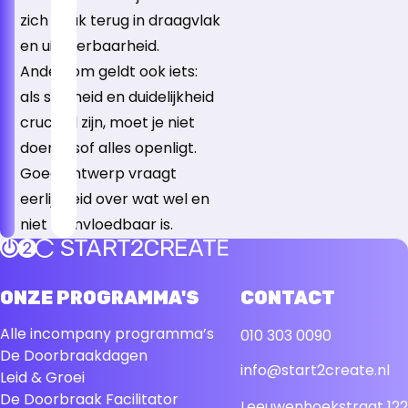
zich vaak terug in draagvlak
en uitvoerbaarheid.
Andersom geldt ook iets:
als snelheid en duidelijkheid
cruciaal zijn, moet je niet
doen alsof alles openligt.
Goed ontwerp vraagt
eerlijkheid over wat wel en
niet beïnvloedbaar is.
Terug naar de startpagina
ONZE PROGRAMMA'S
CONTACT
Alle incompany programma’s
010 303 0090
De Doorbraakdagen
info@start2create.nl
Leid & Groei
De Doorbraak Facilitator
Leeuwenhoekstraat 122