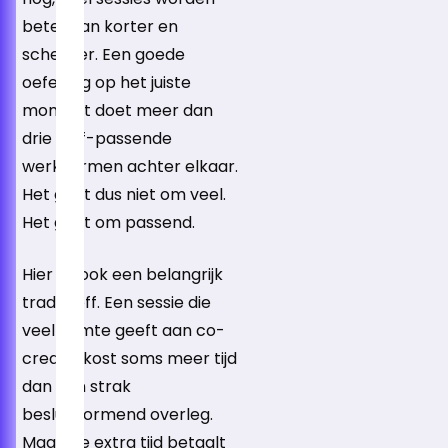
beter van korter en
scherper. Een goede
oefening op het juiste
moment doet meer dan
drie half-passende
werkvormen achter elkaar.
Het gaat dus niet om veel.
Het gaat om passend.
Hier zit ook een belangrijk
trade-off. Een sessie die
veel ruimte geeft aan co-
creatie kost soms meer tijd
dan een strak
besluitvormend overleg.
Maar die extra tijd betaalt