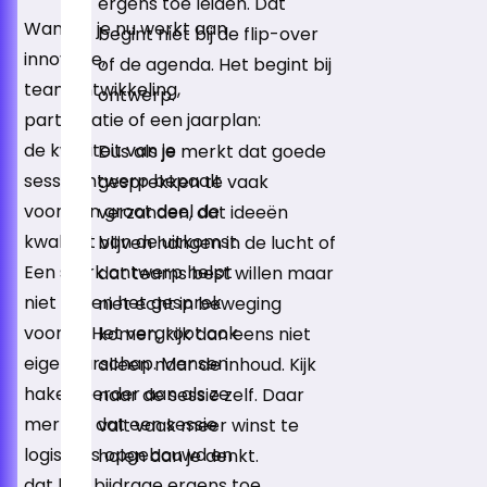
ergens toe leiden. Dat
Want of je nu werkt aan
begint niet bij de flip-over
innovatie,
of de agenda. Het begint bij
teamontwikkeling,
ontwerp.
participatie of een jaarplan:
de kwaliteit van je
Dus als je merkt dat goede
sessieontwerp bepaalt
gesprekken te vaak
voor een groot deel de
verzanden, dat ideeën
kwaliteit van de uitkomst.
blijven hangen in de lucht of
Een sterk ontwerp helpt
dat teams best willen maar
niet alleen het gesprek
niet echt in beweging
vooruit. Het vergroot ook
komen, kijk dan eens niet
eigenaarschap. Mensen
alleen naar de inhoud. Kijk
haken eerder aan als ze
naar de sessie zelf. Daar
merken dat een sessie
valt vaak meer winst te
logisch is opgebouwd en
halen dan je denkt.
dat hun bijdrage ergens toe