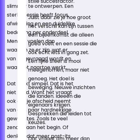
stille succesfactor.
slimmer te ontwerpen. Een
sterke sessie heeft focus,
Juist daar zie je hoe groot
afwisseling en een duidelijke
het verschil kan zijn tussen
bedoeling per onderdeel.
een bijeenkomst die alleen
Mensen voelen dan
goed voelt en een sessie die
waarom ze er zijn, wat er
ook echt iets in gang zet.
van ze gevraagd wordt en
Een fijne sfeer is mooi
waar het naartoe werkt.
meegenomen, maar niet
genoeg. Het doel is
Dat klinkt simpel. Dat is het
beweging. Nieuwe inzichten
niet altijd. Want het vraagt
die landen. Ideeën die
ook dat je afscheid neemt
eigenaars krijgen.
van een paar hardnekkige
Gesprekken die leiden tot
gewoontes. Zoals te veel
keuzes.
zenden aan het begin. Of
denken dat meer post-its
Dat vraagt om meer dan