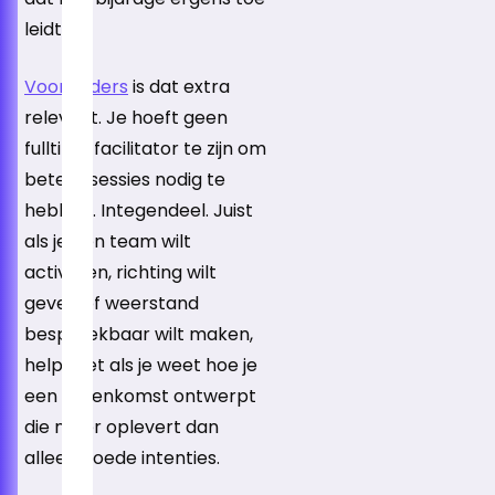
leidt.
Voor leiders
is dat extra
relevant. Je hoeft geen
fulltime facilitator te zijn om
betere sessies nodig te
hebben. Integendeel. Juist
als je een team wilt
activeren, richting wilt
geven of weerstand
bespreekbaar wilt maken,
helpt het als je weet hoe je
een bijeenkomst ontwerpt
die meer oplevert dan
alleen goede intenties.