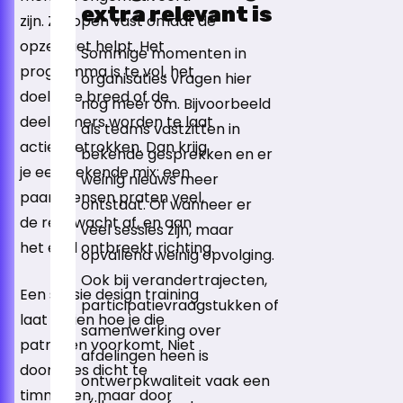
extra relevant is
zijn. Ze lopen vast omdat de
opzet niet helpt. Het
Sommige momenten in
programma is te vol, het
organisaties vragen hier
doel is te breed of de
nog meer om. Bijvoorbeeld
deelnemers worden te laat
als teams vastzitten in
actief betrokken. Dan krijg
bekende gesprekken en er
je een bekende mix: een
weinig nieuws meer
paar mensen praten veel,
ontstaat. Of wanneer er
de rest wacht af, en aan
veel sessies zijn, maar
het eind ontbreekt richting.
opvallend weinig opvolging.
Ook bij verandertrajecten,
Een sessie design training
participatievraagstukken of
laat je zien hoe je die
samenwerking over
patronen voorkomt. Niet
afdelingen heen is
door alles dicht te
ontwerpkwaliteit vaak een
timmeren, maar door