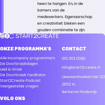
heen te hangen. En, in de
kamers van de
medewerkers. Eigenaarschap
en creativiteit bleken een
gouden combinatie te zijn.
Terug naar de startpagina
ONZE PROGRAMMA'S
CONTACT
Alle incompany programma’s
010 303 0090
De Doorbraakdagen
info@start2create.nl
Leid & Groei
De Doorbraak Facilitator
Leeuwenhoekstraat 122
Start2Create Podcast
2652 XL
Veelgestelde vragen
Berkel en Rodenrijs
VOLG ONS