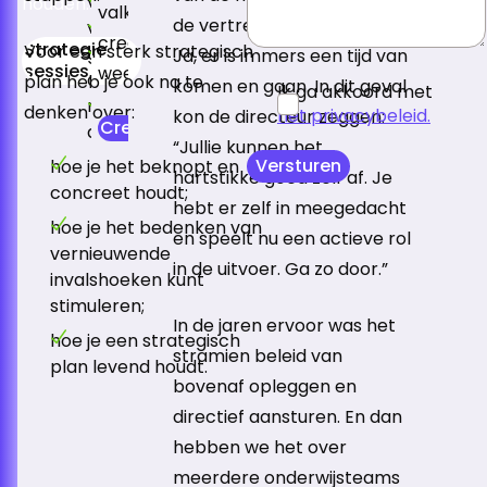
van bovenaf worden bedacht;
houden.
valkuilen in beeld waren. En vanuit de
de vertrekkende directrice.
vol containerbegrippen staan;
creatief denken methodiek kun je
Strategie
Voor een sterk strategisch
geen ruimte laten voor variatie in
Ja, er is immers een tijd van
sessies
weer de oplossingen bedenken.
denken;
plan heb je ook na te
komen en gaan. In dit geval
Ik ga akkoord met
niet worden bijgesteld wanneer
denken over:
het privacybeleid.
kon de directeur zeggen:
Creatieve strategie sessies
de wereld verandert.
“Jullie kunnen het
Versturen
hoe je het beknopt en
hartstikke goed zelf af. Je
concreet houdt;
hebt er zelf in meegedacht
hoe je het bedenken van
en speelt nu een actieve rol
vernieuwende
in de uitvoer. Ga zo door.”
invalshoeken kunt
stimuleren;
In de jaren ervoor was het
hoe je een strategisch
stramien beleid van
plan levend houdt.
bovenaf opleggen en
directief aansturen. En dan
hebben we het over
meerdere onderwijsteams