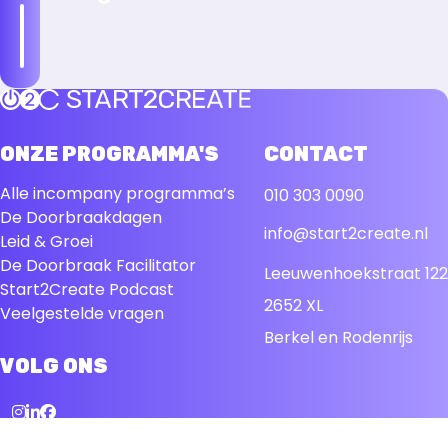
Neem
ontact
p
Terug naar de startpagina
ONZE PROGRAMMA'S
CONTACT
Alle incompany programma’s
010 303 0090
De Doorbraakdagen
info@start2create.nl
Leid & Groei
De Doorbraak Facilitator
Leeuwenhoekstraat 122
Start2Create Podcast
2652 XL
Veelgestelde vragen
Berkel en Rodenrijs
VOLG ONS
Instagram
LinkedIn
Facebook