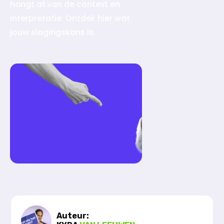
hangt af van de context en
interpretatie. Ontdek hier wat
jouw slagingskans is.
Auteur: