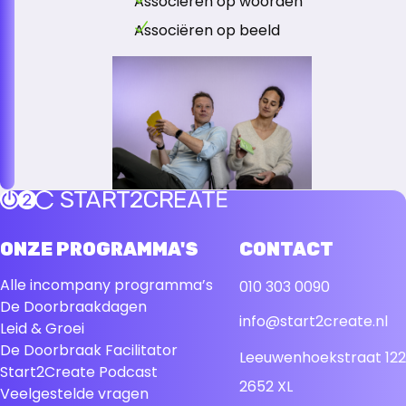
Associëren op woorden
Associëren op beeld
Terug naar de startpagina
ONZE PROGRAMMA'S
CONTACT
Alle incompany programma’s
010 303 0090
De Doorbraakdagen
info@start2create.nl
Leid & Groei
De Doorbraak Facilitator
Leeuwenhoekstraat 122
Start2Create Podcast
2652 XL
Veelgestelde vragen