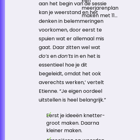
Een
aan het begin van de sessie
meerjarenplan
kan je weerstand en het
maken met 110
denken in belemmeringen
medewerkers
voorkomen, door eerst te
– in een
strategisch
spuien wat er allemaal mis
traject van 7
gaat. Daar zitten wel wat
strategische
do’s
en
don’ts
in en het is
sessies. Dat
essentieel hoe je dit
deed
begeleidt, omdat het ook
Start2Create
averechts werken,’ vertelt
bij een ROC in
het midden
Etienne. “Je eigen oordeel
van het land.
uitstellen is heel belangrijk.”
Middels
creatief
Eerst je ideeën knetter-
denken...
groot maken. Daarna
kleiner maken.