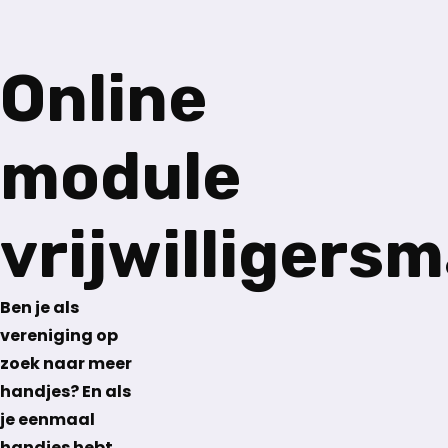
Online
module
vrijwilligersm
Ben je als
vereniging op
zoek naar meer
handjes? En als
je eenmaal
handjes hebt,