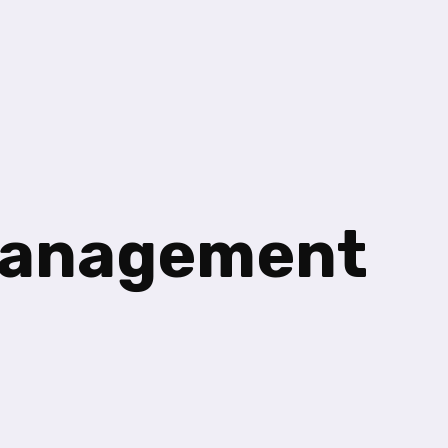
anag
ement